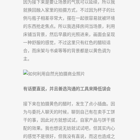
因为接下来是要让场景的气氛可以延续，所以我
就换回融入家里的拍摄方式，不过因为杯子的比
例与瓶子相差非常大，摆在一起很容易就被环境
的东西抢走焦点。所以我选择房间当场景，利用
床铺当背景，然后早晨的光照进来，画面会呈现
一种舒服的感觉，不过这里只有红色的醋较适
合，而床架与书桌等等的背景都是以黄色调为
主。
有话要直说，并且善选沟通的工具来降低误会
接下来在拍摄黄色的醋时，发生了点小插曲。因
为与委托人聊天的时候，聊到自己有在卖手工饼
干的事，因此对方就想试试，自家产品与饼干搭
配的效果。我也想说无妨就试试吧，但其实内心
的感觉不是很好，但我没有直说，而这也造成之