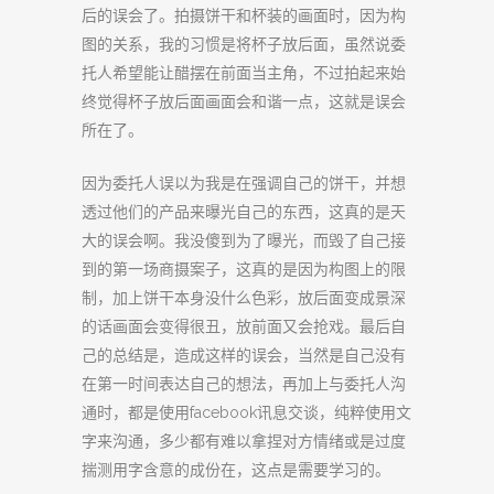
后的误会了。拍摄饼干和杯装的画面时，因为构
图的关系，我的习惯是将杯子放后面，虽然说委
托人希望能让醋摆在前面当主角，不过拍起来始
终觉得杯子放后面画面会和谐一点，这就是误会
所在了。
因为委托人误以为我是在强调自己的饼干，并想
透过他们的产品来曝光自己的东西，这真的是天
大的误会啊。我没傻到为了曝光，而毁了自己接
到的第一场商摄案子，这真的是因为构图上的限
制，加上饼干本身没什么色彩，放后面变成景深
的话画面会变得很丑，放前面又会抢戏。最后自
己的总结是，造成这样的误会，当然是自己没有
在第一时间表达自己的想法，再加上与委托人沟
通时，都是使用facebook讯息交谈，纯粹使用文
字来沟通，多少都有难以拿捏对方情绪或是过度
揣测用字含意的成份在，这点是需要学习的。