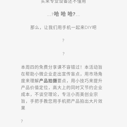
买来专业设备还不懂用
哈 哈 哈?
……?
……
那么，让我们用手机一起来DIY吧
?
?
本周四的免费分享课不容错过！本活动旨
在帮助小微企业走出宣传盲点，用市场角
度来理解
产品拍摄
要点，用小技巧来提升
产品价值定位，高大上的同时又节约企业
成本，不谈空理论，专注小而美创业宗
旨，手把手教您用手机把产品拍出大片效
果
?