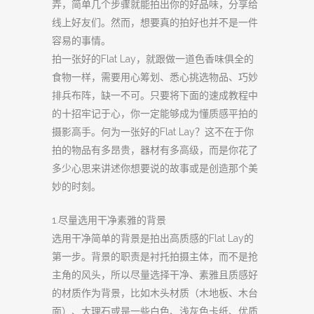
弄，简单几个步骤就能拍出你的好品味，分享给
线上好友们。然而，想要真的拍好也并不是一件
容易的事情。
拍一张好的Flat Lay，就跟做一道色香味俱全的
食物一样，需要用心筹划、悉心挑选物品、巧妙
排兵布阵，缺一不可。只要将下面的速成教程中
的十招牢记于心，你一定能够成为懂质感平拍的
摄影高手。何为一张好的Flat Lay？这不在于你
拍的物品有多昂贵，器材有多高级，而是你花了
多少心思来讲述你想要说的故事或是创造那个美
妙的时刻。
1.尽量选用干净素雅的背景
选用干净简单的背景是拍出高质感的Flat Lay的
第一步。背景的职责是衬托拍摄主体，而不是抢
主角的风头，所以尽量选择干净、素雅且质感好
的材质作为背景，比如木头材质（木地板、木台
面）、大理石或是一些白色、浅灰色卡纸、优质