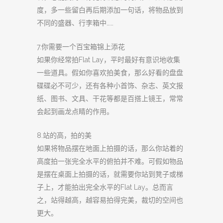
度，多一些留白再后期添加一句话，将物品放到
不同的盛器、行李箱中……
7.你需要一个百宝箱锦上添花
如果你经常拍Flat Lay，平时最好有意识地收集
一些道具。假如你喜欢拍美食，那么好看的盘盘
碟碟必不可少，还有各种小首饰、杂志、英文报
纸、图书、文具、干花等都是百搭上镜王，常常
会起到画龙点睛的作用。
8.站的高，拍的美
如果将物品摆在地面上拍摄的话，那么你站着的
高度拍一张完全水平的俯拍并不难。可假如物品
是摆在桌面上拍摄的话，就需要你站到凳子或梯
子上，才能拍出完全水平的Flat Lay。总而言
之，站得越高，越容易拍得完美，裁切的空间也
更大。