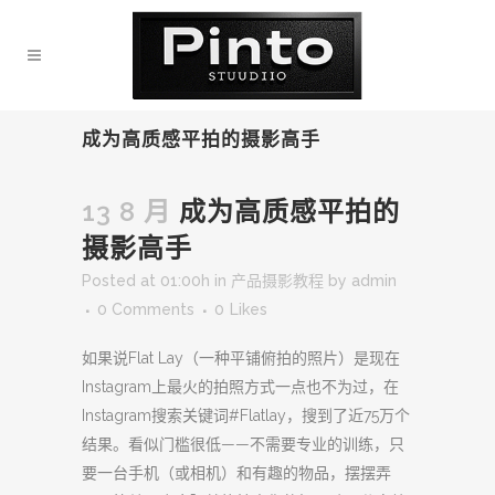
成为高质感平拍的摄影高手
13 8 月
成为高质感平拍的
摄影高手
Posted at 01:00h
in
产品摄影教程
by
admin
0 Comments
0
Likes
如果说Flat Lay（一种平铺俯拍的照片）是现在
Instagram上最火的拍照方式一点也不为过，在
Instagram搜索关键词#Flatlay，搜到了近75万个
结果。看似门槛很低——不需要专业的训练，只
要一台手机（或相机）和有趣的物品，摆摆弄