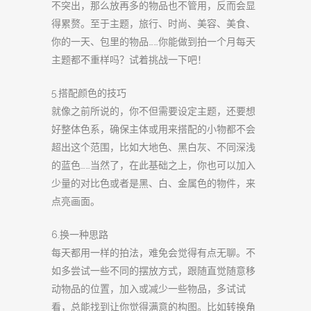
不突出，那么放再多的物品也不管用，反而会显
得累赘。至于主题，旅行、时尚、美容、美食、
你的一天、包里的物品……你能做到拍一个月每天
主题都不重样吗？试着挑战一下吧！
5.搭配颜色的技巧
就像之前所说的，你不但需要设定主题，还要想
好整体色系，确保主体或用来搭配的小物都不会
超出这个范围，比如大地色、黑白灰、不同深浅
的蓝色……当然了，在此基础之上，你也可以加入
少量的对比色或者是黑、白、金属色的物件，来
点亮画面。
6.换一种思路
每天都用一样的拍法，难免会觉得有点无聊。不
如多尝试一些不同的摆放方式，跟随直觉随意移
动物品的位置，加入或减少一些物品，多试试
看，总能找到让你觉得满意的构图。比如转换角