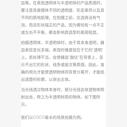
皿等。
在表现透明体与半透明体的产品质感时，
要注意其被摄体不同的透明度、形态差异以及其
不同的质地肌理。在拍摄之前，应选择没有气
泡，而且形状端正的产品，因为哪怕有一点不正
或左右不平衡，都会影响其造型的美观程度。
拍摄透明体、半透明体时，由于其本身透明，器
皿表现变化多端，表现时难度就在于它的“透明”
上。若处理不当，会使器皿“融化”在背景上，显
示不出它的形状、线条或层次等质感。因此，准
确的用光才能使透明物体同背景分离开，才能拍
出清楚的轮廓，以突出主体。
当光线透过物体本身时，部分光线会穿透物体照
射出去，称之为半透明材质的物体，如下图所
示。
我们以COCO香水的场景拍摄为例。