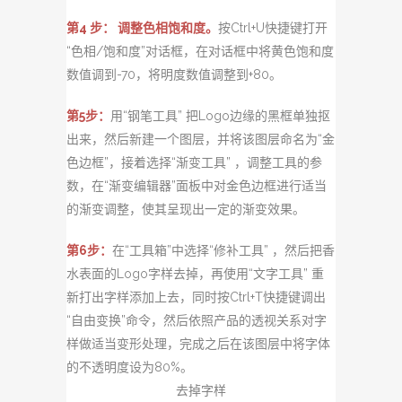
第4 步： 调整色相饱和度。
按Ctrl+U快捷键打开
“色相/饱和度”对话框，在对话框中将黄色饱和度
数值调到-70，将明度数值调整到+80。
第5步：
用“钢笔工具” 把Logo边缘的黑框单独抠
出来，然后新建一个图层，并将该图层命名为“金
色边
框”，接着选择“渐变工具” ，调整工具的参
数，在“渐变编辑器”面板中对金色边框进行适当
的渐变调整，使其呈现出一定的渐变效果。
第6步：
在“工具箱”中选择“修补工具” ，然后把香
水表面的Logo字样去掉，再使用“文字工具” 重
新打出字样添加上去，同时按Ctrl+T快捷键调出
“自由变换”命令，然后依照产品的透视关系对字
样做适当变形处理，完成之后在该图层中将字体
的不透明度设为80%。
去掉字样