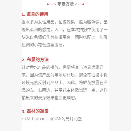
布景方法
1. 道具的使用
香水多为女性用品，拍摄效果一般为暖色调，呈
现出柔和的感觉，因此，在本次拍摄中使用了一
块米白色墙
纸作为拍摄平台，同时搭配上一些暖
色调的小花营造氛围感。
2. 布景的方法
针对香水产品的摆放，需要将其与道具远离开
来，因为该产品为半透明材质，避免在拍摄中将
环境元素反射
到产品上。因此，将鲜花放置在产
品的左、右两边，并离花主体适当远一点，这样
拍出来的景深效果也会更
理想。
3. 器材的准备
? U2 Taobao II 400W闪光灯×3盏