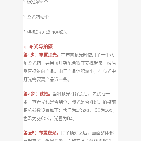
? 标准罩×1个
? 柔光箱×2个
? 相机D90+18-105镜头
4. 布光与拍摄
第1步：布置顶光。
在布置顶光时使用了一个八
角
柔光箱，并用顶灯架配合将其支撑起来，然后
垂直投射向产品。由于产品体积较小，在布光中
灯光需要离产品近一些。
第2步：试拍。
当将顶光打好之后，先试拍一
张，查看光线是否到位、曝光是否准确。拍摄前
相机参数设置如下：快门为1/125s，ISO为100，
色温为5560K，光圈为f14。
第3步：
布置逆光。
打了顶灯之后，画面整体都