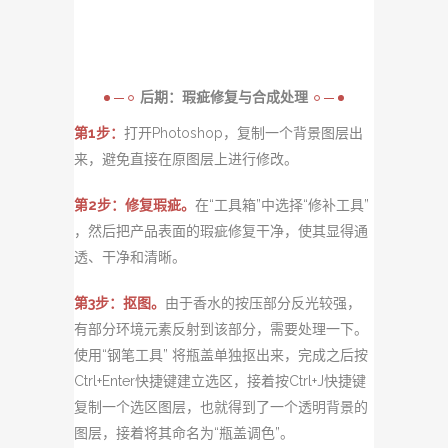
后期：瑕疵修复与合成处理
第1步：
打开Photoshop，复制
一个背景图层出
来，避免直接在原图层上进行修改。
第2步：修复瑕疵。
在“工具箱”中选择“修补工具”
，然后把
产品表面的瑕疵修复干净，使其显得通
透、干净和清晰。
第3步：抠图。
由于香水的按压部分反光较强，
有部分环境元素反射到该部分，需要处理一下。
使用“钢笔
工具” 将瓶盖单独抠出来，完成之后按
Ctrl+Enter快捷键建立选区，接着按Ctrl+J快捷键
复制一个选区图层，也就得到了一个透明背景的
图层，接着将其命名为“瓶盖调色”。